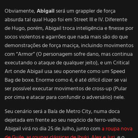
Obviamente,
Abigail
será um grappler de força
absurda tal qual Hugo foi em Street III e IV. Diferente
de Hugo, porém, Abigail troca inteligência e finesse por
socos violentos e agarrões que nada mais são do que
demonstrações de força maciça, incluindo movimentos
com “Armor” (O personagem sofre dano, mas continua
executando o ataque de qualquer jeito), e um Critical
Art onde Abigail usa seu oponente como um Speed
Bag de boxe. Enorme como é, é até difícil dizer se vai
ser possível executar movimentos de cross-up (Pular
por cima e atacar para confundir o adversário) nele.
Seu cenário será a Baía de Metro City, numa doca
dejetada em frente ao seu negócio de ferro-velho.
Abigail virá no dia 25 de Julho, junto com
a roupa nova
de Guile
,
as roupas clássicas de Ibuki, Alex e Juri
, e o