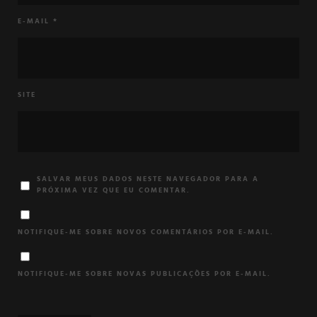
E-MAIL
*
SITE
SALVAR MEUS DADOS NESTE NAVEGADOR PARA A
PRÓXIMA VEZ QUE EU COMENTAR.
NOTIFIQUE-ME SOBRE NOVOS COMENTÁRIOS POR E-MAIL.
NOTIFIQUE-ME SOBRE NOVAS PUBLICAÇÕES POR E-MAIL.