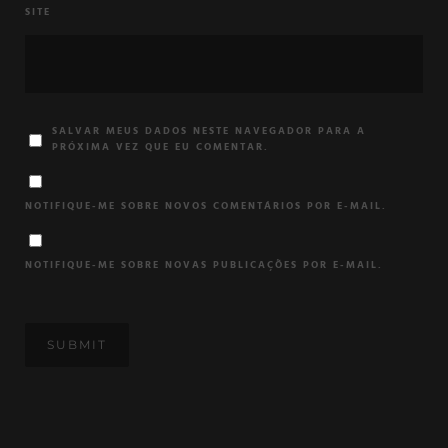
SITE
SALVAR MEUS DADOS NESTE NAVEGADOR PARA A
PRÓXIMA VEZ QUE EU COMENTAR.
NOTIFIQUE-ME SOBRE NOVOS COMENTÁRIOS POR E-MAIL.
NOTIFIQUE-ME SOBRE NOVAS PUBLICAÇÕES POR E-MAIL.