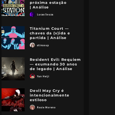
próxima estação
| Análise
Lucas Souza
Titanium Court —
chaves da (v)ida e
partida | Análise
stinsoup
Resident Evil: Requiem
— exumando 30 anos
de legado | Análise
Yan Heiji
Devil May Cry é
intencionalmente
estiloso
Rosie Moreno