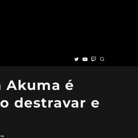
in Akuma é
o destravar e
ura