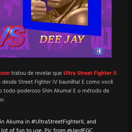
com
tratou de revelar que
Ultra Street Fighter II
 desde Street Fighter IV baunilha! E como você
e o todo-poderoso Shin Akuma! E o método de
o:
hin Akuma in
#UltraStreetFighterII
, and
 lot of fun to use, Pic from
@JardFGC