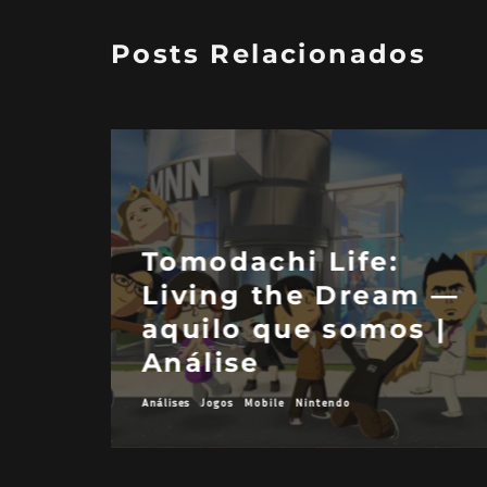
Posts Relacionados
Diablo II:
d —
Ressurected — de
oce
volta ao começo
se
| Análise
Análises
Jogos
Nintendo
PC
PlayStation
Xbox