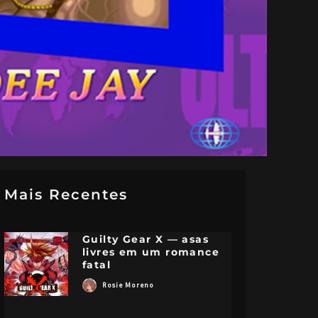
Mais Recentes
Guilty Gear X — asas
livres em um romance
fatal
Rosie Moreno