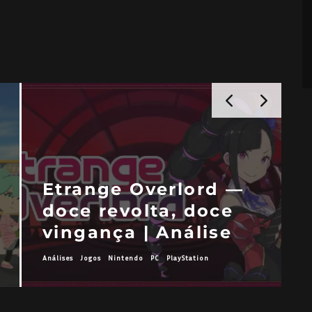
Tales of Berseria
Remastered — o
ouroboros do
propósito | Análise
Análises
Jogos
Nintendo
PC
PlayStation
Xbox