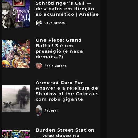
Schrödinger’s Call —
desabafos em direção
ao acusmático | Análise
Cauê Batista
One Piece: Grand
Battle! 3 é um
presságio (e nada
demais…?)
Rosie Moreno
Armored Core For
Answer é a releitura de
Shadow of the Colossus
com robô gigante
Podagon
Burden Street Station
— você desce na