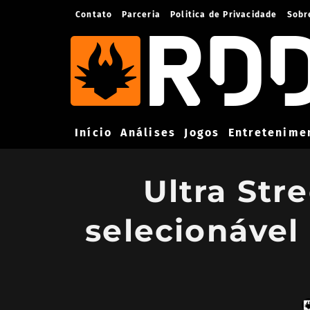
Contato
Parceria
Politica de Privacidade
Sobr
Início
Análises
Jogos
Entretenime
Ultra Str
selecionável