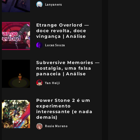
Lanyaners
Etrange Overlord —
doce revolta, doce
vingança | Análise
Lucas Souza
Subversive Memories —
nostalgia, uma falsa
panaceia | Análise
Yan Heiji
Power Stone 2 é um
experimento
interessante (e nada
demais)
Rosie Moreno