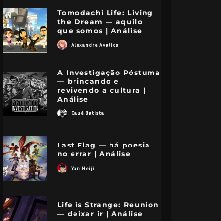
Tomodachi Life: Living
the Dream — aquilo
que somos | Análise
Alexandre Avatics
A Investigação Póstuma
— brincando e
revivendo a cultura |
Análise
Cauê Batista
Last Flag — há poesia
no errar | Análise
Yan Heiji
Life is Strange: Reunion
— deixar ir | Análise