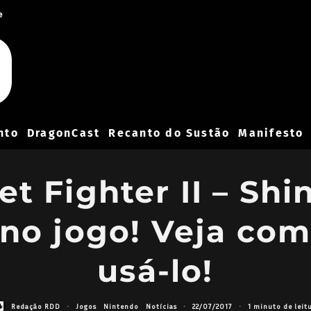
e
nto
DragonCast
Recanto do Sustão
Manifesto
eet Fighter II – Sh
 no jogo! Veja com
usá-lo!
Redação RDD
·
Jogos
Nintendo
Notícias
·
22/07/2017
·
1 minuto de leit