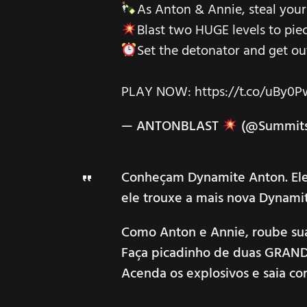
As Anton & Annie, steal you
Blast two HUGE levels to piec
Set the detonator and get out
PLAY NOW:
https://t.co/uBy0P
— ANTONBLAST
(@Summits
Conheçam Dynamite Anton. Ele é
ele trouxe a mais nova Dyna
Como Anton e Annie, roube sua
Faça picadinho de duas GRAND
Acenda os explosivos e saia co