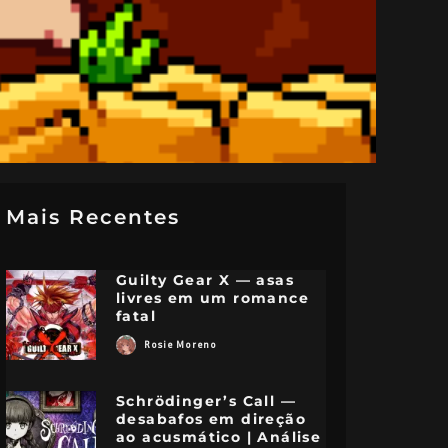
Mais Recentes
Guilty Gear X — asas
livres em um romance
fatal
Rosie Moreno
Schrödinger’s Call —
desabafos em direção
ao acusmático | Análise