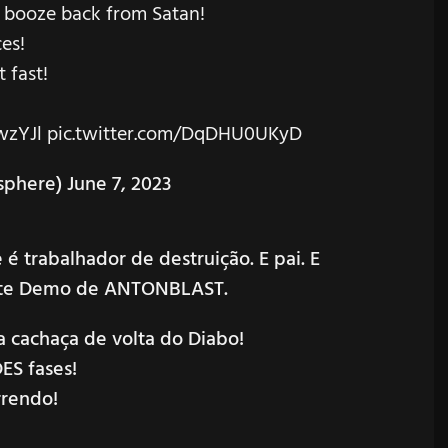
r booze back from Satan!
es!
 fast!
wzYJl
pic.twitter.com/DqDHU0UKyD
phere)
June 7, 2023
 trabalhador de destruição. E pai. E
mite Demo de ANTONBLAST.
 cachaça de volta do Diabo!
ES fases!
rrendo!