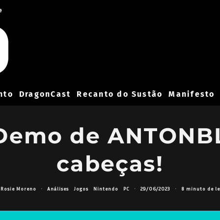
e
nto
DragonCast
Recanto do Sustão
Manifesto
 Demo de ANTONBL
cabeças!
Rosie Moreno
·
Análises
Jogos
Nintendo
PC
·
29/06/2023
·
8 minuto de le