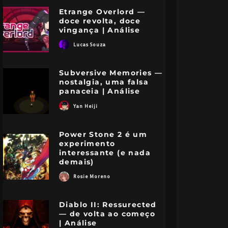
Etrange Overlord —
doce revolta, doce
vingança | Análise
Lucas Souza
Subversive Memories —
nostalgia, uma falsa
panaceia | Análise
Yan Heiji
Power Stone 2 é um
experimento
interessante (e nada
demais)
Rosie Moreno
Diablo II: Ressurected
— de volta ao começo
| Análise