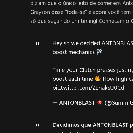
diziam que o único jeito de correr em Ant
Grayson disse “foda-se” e agora você te
só que seguindo um timing! Conheçam o
Hey so we decided ANTONBLAST
boost mechanics
Time your Clutch presses just r
boost each time
How high ca
pic.twitter.com/ZEhaksU0Cd
— ANTONBLAST
(@Summits
Decidimos que ANTONBLAST pr