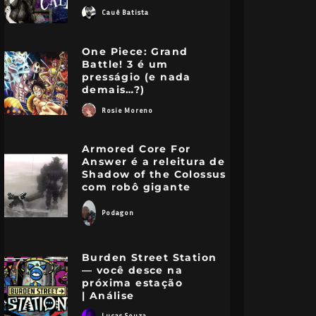
Cauê Batista
One Piece: Grand
Battle! 3 é um
presságio (e nada
demais…?)
Rosie Moreno
Armored Core For
Answer é a releitura de
Shadow of the Colossus
com robô gigante
Podagon
Burden Street Station
— você desce na
próxima estação
| Análise
Lucas Souza