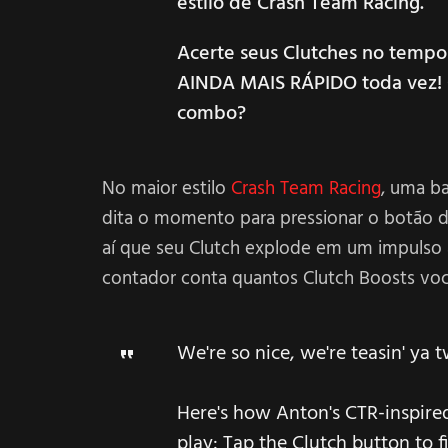
estilo de Crash Team Racing.
Acerte seus Clutches no tempo
AINDA MAIS RÁPIDO toda vez! 
combo?
No maior estilo
Crash Team Racing
, uma ba
dita o momento para pressionar o botão de
aí que seu Clutch explode em um impulso a
contador conta quantos Clutch Boosts vo
We're so nice, we're teasin' ya 
Here's how Anton's CTR-inspired
play: Tap the Clutch button to fi