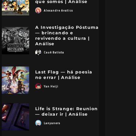
que somos | Análise
Alexandre Avatics
A Investigação Póstuma
— brincando e
revivendo a cultura |
Análise
Cauê Batista
Last Flag — há poesia
no errar | Análise
Yan Heiji
Life is Strange: Reunion
— deixar ir | Análise
Lanyaners