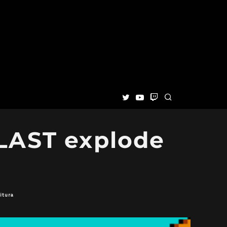
AST explode
itura