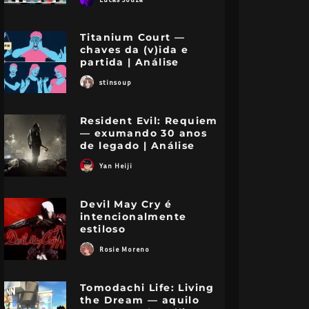
Titanium Court —
chaves da (v)ida e
partida | Análise
stinsoup
Resident Evil: Requiem
— exumando 30 anos
de legado | Análise
Yan Heiji
Devil May Cry é
intencionalmente
estiloso
Rosie Moreno
Tomodachi Life: Living
the Dream — aquilo