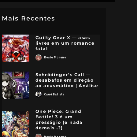
Mais Recentes
Guilty Gear X — asas
livres em um romance
fatal
Rosie Moreno
Schrödinger’s Call —
desabafos em direção
ao acusmático | Análise
Cauê Batista
One Piece: Grand
Battle! 3 é um
presságio (e nada
demais…?)
Rosie Moreno