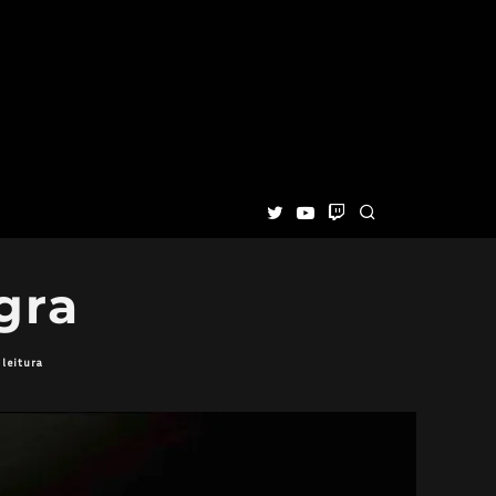
gra
 leitura