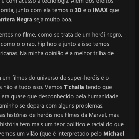
e com acesso à tecnologia. Além dos efeitos
bonita, junto com ela temos o
3D
e o
IMAX
que
antera Negra
seja muito boa.
rentes no filme, como se trata de um herói negro,
como o o rap, hip hop e junto a isso temos
ricanas. Na minha opinião é a melhor trilha de
 em filmes do universo de super-heróis é o
tas não é tudo isso. Vemos
T’challa
tendo que
ão era quase que desconhecido pela humanidade
aminho se depara com alguns problemas.
 histórias de heróis nos filmes da Marvel, mas
istória tem mais um teor politico e racial do que
 vemos um vilão (que é interpretado pelo
Michael