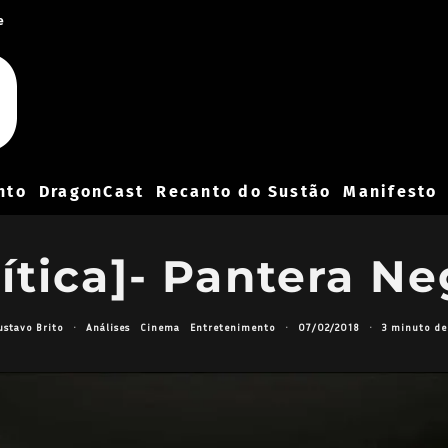
e
nto
DragonCast
Recanto do Sustão
Manifesto
rítica]- Pantera Ne
ustavo Brito
·
Análises
Cinema
Entretenimento
·
07/02/2018
·
3 minuto de