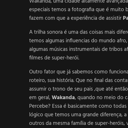
Wakanda, uma cidade altamente avançada 
especiais temos a fotografia que é muito 
fazem com que a experiência de assistir
P
A trilha sonora é uma das coisas mais dife
temos algumas influencias do mundo afro, 
algumas músicas instrumentais de tribos af
filmes de super-herói.
Outro fator que já sabemos como funciona
roteiro, sua história. Que no final das con
assumir o trono de seu pais ,que até ent
em geral,
Wakanda
, quando no meio do c
Percebe? Essa é basicamente como todas as
lógico que temos uma grande diferença, a h
outros da mesma família de super-heróis,