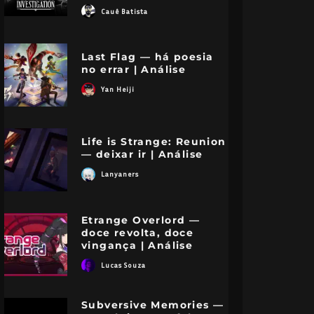
Cauê Batista
Last Flag — há poesia
no errar | Análise
Yan Heiji
Life is Strange: Reunion
— deixar ir | Análise
Lanyaners
Etrange Overlord —
doce revolta, doce
vingança | Análise
Lucas Souza
Subversive Memories —