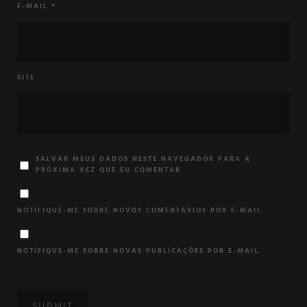
E-MAIL
*
SITE
SALVAR MEUS DADOS NESTE NAVEGADOR PARA A
PRÓXIMA VEZ QUE EU COMENTAR.
NOTIFIQUE-ME SOBRE NOVOS COMENTÁRIOS POR E-MAIL.
NOTIFIQUE-ME SOBRE NOVAS PUBLICAÇÕES POR E-MAIL.