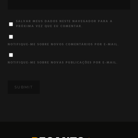
SALVAR MEUS DADOS NESTE NAVEGADOR PARA A
PRÓXIMA VEZ QUE EU COMENTAR.
NOTIFIQUE-ME SOBRE NOVOS COMENTÁRIOS POR E-MAIL.
NOTIFIQUE-ME SOBRE NOVAS PUBLICAÇÕES POR E-MAIL.