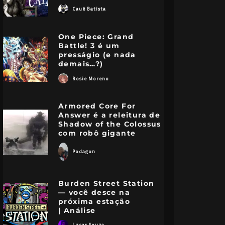
Cauê Batista
One Piece: Grand
Battle! 3 é um
presságio (e nada
demais…?)
Rosie Moreno
Armored Core For
Answer é a releitura de
Shadow of the Colossus
com robô gigante
Podagon
Burden Street Station
— você desce na
próxima estação
| Análise
Lucas Souza