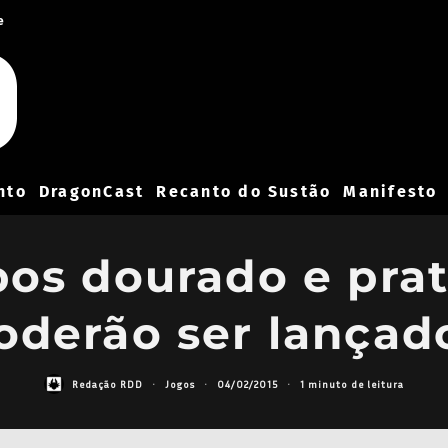
e
nto
DragonCast
Recanto do Sustão
Manifesto
os dourado e pra
oderão ser lançad
Redação RDD
·
Jogos
·
04/02/2015
·
1 minuto de leitura