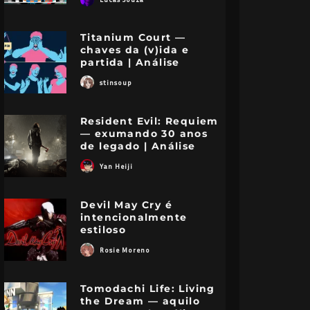
Titanium Court —
chaves da (v)ida e
partida | Análise
stinsoup
Resident Evil: Requiem
— exumando 30 anos
de legado | Análise
Yan Heiji
Devil May Cry é
intencionalmente
estiloso
Rosie Moreno
Tomodachi Life: Living
the Dream — aquilo