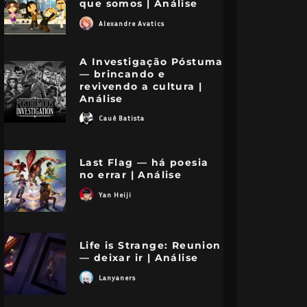
que somos | Análise
Alexandre Avatics
A Investigação Póstuma
— brincando e
revivendo a cultura |
Análise
Cauê Batista
Last Flag — há poesia
no errar | Análise
Yan Heiji
Life is Strange: Reunion
— deixar ir | Análise
Lanyaners