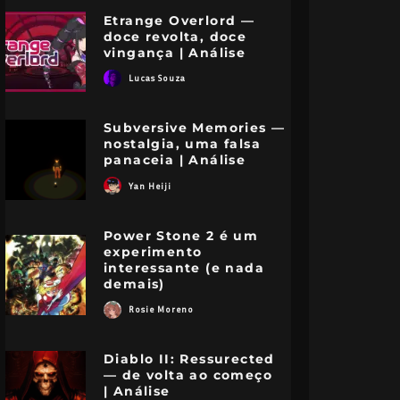
Etrange Overlord —
doce revolta, doce
vingança | Análise
Lucas Souza
Subversive Memories —
nostalgia, uma falsa
panaceia | Análise
Yan Heiji
Power Stone 2 é um
experimento
B3313 – Uma
interessante (e nada
celebração de Super
demais)
Mario 64, do seu
As 15
Rosie Moreno
próprio jeito
de Su
Diablo II: Ressurected
— de volta ao começo
nálises
Jogos
Nintendo
PC
Colunas
Jogo
| Análise