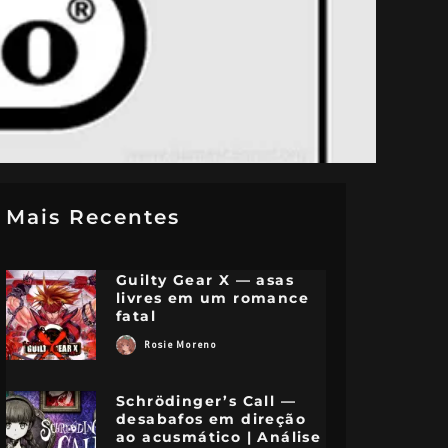
Mais Recentes
Guilty Gear X — asas
livres em um romance
fatal
Rosie Moreno
Schrödinger’s Call —
desabafos em direção
ao acusmático | Análise