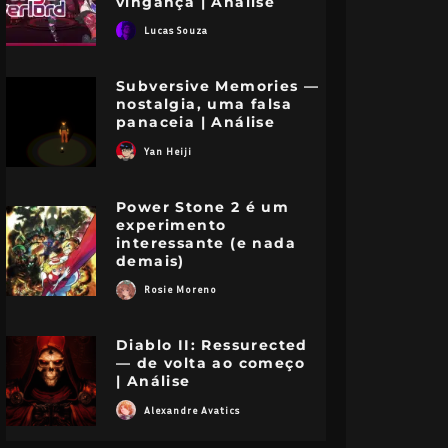
vingança | Análise
Lucas Souza
Subversive Memories —
nostalgia, uma falsa
panaceia | Análise
Yan Heiji
Power Stone 2 é um
experimento
interessante (e nada
demais)
Rosie Moreno
Diablo II: Ressurected
— de volta ao começo
| Análise
Alexandre Avatics