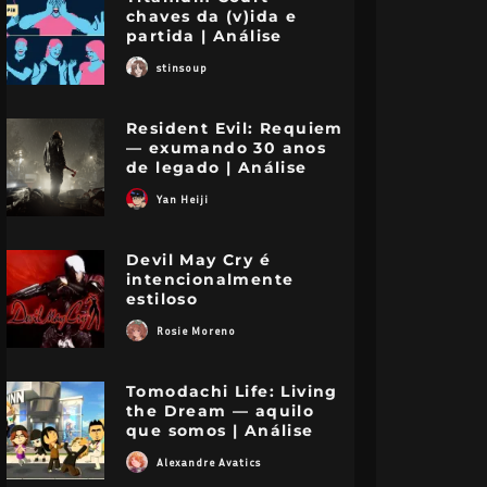
chaves da (v)ida e
partida | Análise
stinsoup
Resident Evil: Requiem
— exumando 30 anos
de legado | Análise
Yan Heiji
Devil May Cry é
intencionalmente
estiloso
Rosie Moreno
Tomodachi Life: Living
the Dream — aquilo
que somos | Análise
Alexandre Avatics