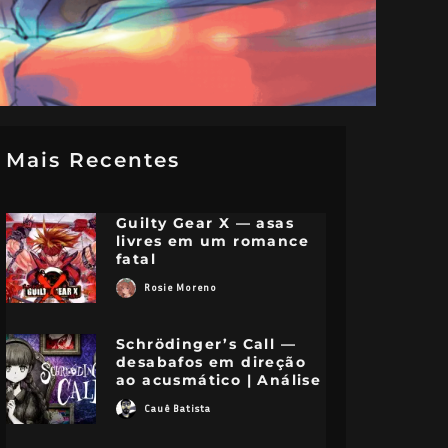
Mais Recentes
Guilty Gear X — asas
livres em um romance
fatal
Rosie Moreno
Schrödinger’s Call —
desabafos em direção
ao acusmático | Análise
Cauê Batista