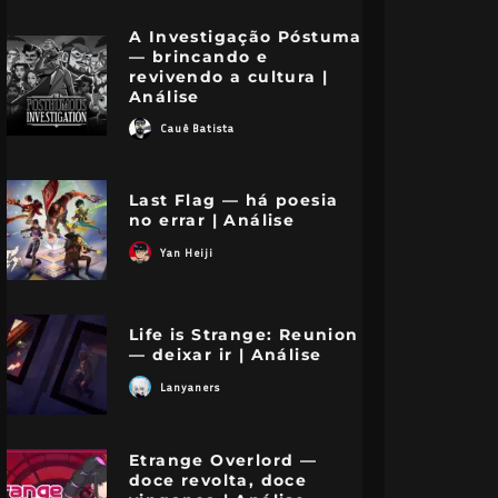
A Investigação Póstuma
— brincando e
revivendo a cultura |
Análise
Cauê Batista
Last Flag — há poesia
no errar | Análise
Yan Heiji
Life is Strange: Reunion
— deixar ir | Análise
Lanyaners
Etrange Overlord —
doce revolta, doce