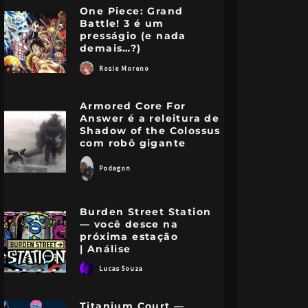
One Piece: Grand
Battle! 3 é um
presságio (e nada
demais…?)
Rosie Moreno
Armored Core For
Answer é a releitura de
Shadow of the Colossus
com robô gigante
Podagon
Burden Street Station
— você desce na
próxima estação
| Análise
Lucas Souza
Titanium Court —