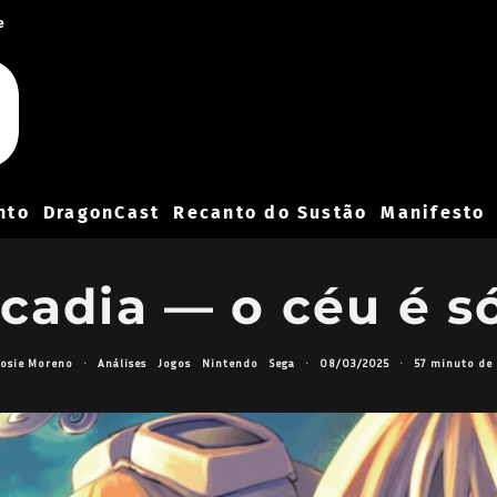
e
nto
DragonCast
Recanto do Sustão
Manifesto
rcadia — o céu é 
osie Moreno
·
Análises
Jogos
Nintendo
Sega
·
08/03/2025
·
57 minuto de 