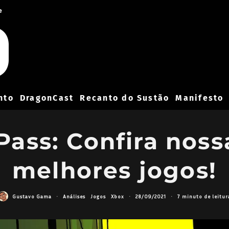
e
nto
DragonCast
Recanto do Sustão
Manifesto
ss: Confira nossa
melhores jogos!
Gustavo Gama
·
Análises
Jogos
Xbox
·
28/09/2021
·
7 minuto de leitur