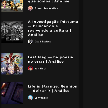
que somos | Análise
Alexandre Avatics
A Investigação Póstuma
— brincando e
revivendo a cultura |
Análise
Cauê Batista
Last Flag — há poesia
no errar | Análise
Yan Heiji
Life is Strange: Reunion
— deixar ir | Análise
Lanyaners