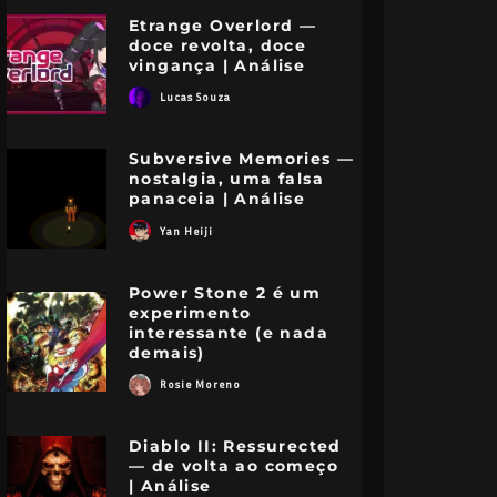
Etrange Overlord —
doce revolta, doce
vingança | Análise
Lucas Souza
Subversive Memories —
nostalgia, uma falsa
panaceia | Análise
Yan Heiji
Power Stone 2 é um
experimento
interessante (e nada
demais)
Rosie Moreno
Diablo II: Ressurected
— de volta ao começo
| Análise