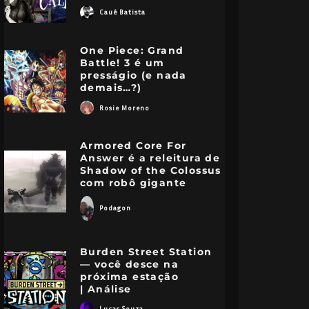
Cauê Batista
One Piece: Grand
Battle! 3 é um
presságio (e nada
demais…?)
Rosie Moreno
Armored Core For
Answer é a releitura de
Shadow of the Colossus
com robô gigante
Podagon
Burden Street Station
— você desce na
próxima estação
| Análise
Lucas Souza