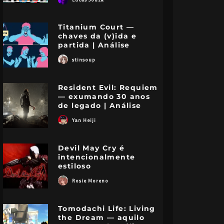
Titanium Court —
chaves da (v)ida e
partida | Análise
stinsoup
Resident Evil: Requiem
— exumando 30 anos
de legado | Análise
Yan Heiji
Devil May Cry é
intencionalmente
estiloso
Rosie Moreno
Tomodachi Life: Living
the Dream — aquilo