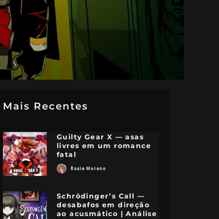
Mais Recentes
Guilty Gear X — asas
livres em um romance
fatal
Rosie Moreno
Schrödinger’s Call —
desabafos em direção
ao acusmático | Análise