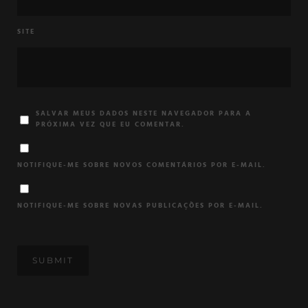
SITE
SALVAR MEUS DADOS NESTE NAVEGADOR PARA A
PRÓXIMA VEZ QUE EU COMENTAR.
NOTIFIQUE-ME SOBRE NOVOS COMENTÁRIOS POR E-MAIL.
NOTIFIQUE-ME SOBRE NOVAS PUBLICAÇÕES POR E-MAIL.